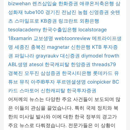
bizwehan
렌즈삽입술
한화증권
애큐온저축은행
삼
성화재
tube100
경기진
전남진
농협
신영증권
숏텐
츠
스마일프로
KB증권
링크란트
외환은행
tesolacademy
한국수출입은행
localstorage
18xamarin
교보생명
webtoonreview
메트라이프생
명
세종진
충북진
magnetar
신한은행
KTB 투자증
권
파일나라
grayraukv
대신증권
diymodel
frowth
ABL생명
atesol
한국캐피탈
한양증권
threads79
경북진
모두진
삼성증권
한국시티은행
롯데카드
유
튜브 뮤직
아주IB투자
푸르덴셜생명
coinpicker
BC
카드
스마토어
신한캐피탈
한국투자증권
어저께의 뉴스는 다양한 주요 사건들이 보도되며 많
은 이들의 관심을 끌었습니다. 특히 국제 정치와 북
한의 미사일 발사와 이에 대한 한국 정부의 경고가
주요 뉴스로 다뤄졌습니다. 전문가들은 이 상황이